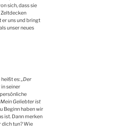
von sich, dass sie
e Zeltdecken
t er uns und bringt
 als unser neues
 heißt es:
„Der
 in seiner
 persönliche
„Mein Geliebter ist
Zu Beginn haben wir
ns ist. Dann merken
r dich tun? Wie