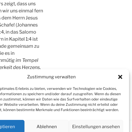
 zeigt, dass uns
 wir uns einmal fern
us dem Herrn Jesus
 Schafe! (Johannes
:4, in das Salomo
in Kapitel 1:4 ist
eude gemeinsam zu
e es in
einmütig im Tempel
erkeit des Herzens,
men, die täglich
Zustimmung verwalten
optimales Erlebnis zu bieten, verwenden wir Technologien wie Cookies,
formationen zu speichern und/oder darauf zuzugreifen. Wenn du diesen
n zustimmst, können wir Daten wie das Surfverhalten oder eindeutige
ser Website verarbeiten. Wenn du deine Zustimmung nicht erteilst oder
t, können bestimmte Merkmale und Funktionen beeinträchtigt werden.
ptieren
Ablehnen
Einstellungen ansehen