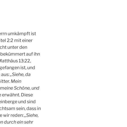
errn umkämpft ist
el 2:2 mit einer
icht unter den
unbekümmert auf ihn
Matthäus 13:22,
gefangen ist, und
 aus:
„Siehe, da
itter. Mein
, meine Schöne, und
e erwähnt. Diese
Weinberge und sind
achtsam sein, dass in
e wir reden:
„Siehe,
n durch ein sehr