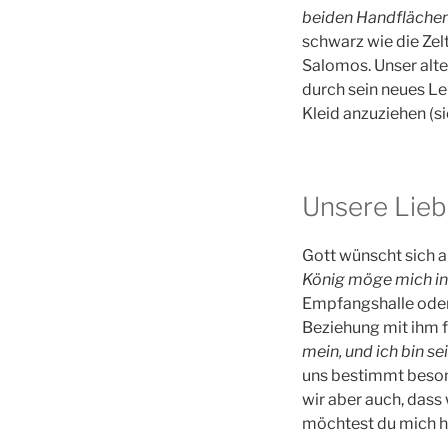
beiden Handflächen 
schwarz wie die Zel
Salomos. Unser alter
durch sein neues Leb
Kleid anzuziehen (si
Unsere Lieb
Gott wünscht sich a
König möge mich in
Empfangshalle oder
Beziehung mit ihm fü
mein, und ich bin sei
uns bestimmt besond
wir aber auch, dass
möchtest du mich h