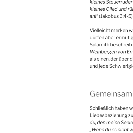
kleines Steuerruder
kleines Glied und r
ü
an!
“ (Jakobus 3:4-5)
Vielleicht merken w
dürfen aber ermutigt
Sulamith beschreib
Weinbergen von En
als einen, der über 
und jede Schwierig
Gemeinsam 
Schließlich haben w
Liebesbeziehung zum 
du, den meine Seele
„Wenn du es nicht w