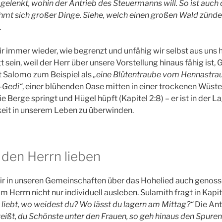
 gelenkt, wohin der Antrieb des Steuermanns will. So ist auch 
hmt sich gro
ß
er Dinge. Siehe, welch einen gro
ß
en Wald z
ü
nde
.
ir immer wieder, wie begrenzt und unfähig wir selbst aus uns h
 sein, weil der Herr über unsere Vorstellung hinaus fähig ist, 
t Salomo zum Beispiel als
„eine Blütentraube vom Hennastrau
-Gedi“
, einer blühenden Oase mitten in einer trockenen Wüste 
die Berge springt und Hügel hüpft (Kapitel 2:8) – er ist in der L
keit in unserem Leben zu überwinden.
den Herrn lieben
ir in unseren Gemeinschaften über das Hohelied auch genosse
Herrn nicht nur individuell ausleben. Sulamith fragt in Kapit
 liebt, wo weidest du? Wo lässt du lagern am Mittag?“
Die Antw
eißt, du Schönste unter den Frauen, so geh hinaus den Spure