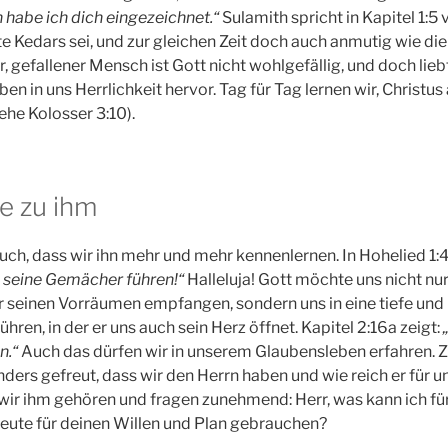
habe ich dich eingezeichnet.“
Sulamith spricht in Kapitel 1:5 
te Kedars sei, und zur gleichen Zeit doch auch anmutig wie di
, gefallener Mensch ist Gott nicht wohlgefällig, und doch lieb
en in uns Herrlichkeit hervor. Tag für Tag lernen wir, Christus
ehe Kolosser 3:10).
e zu ihm
uch, dass wir ihn mehr und mehr kennenlernen. In Hohelied 1:4
 seine Gemächer führen!“
Halleluja! Gott möchte uns nicht nur
 seinen Vorräumen empfangen, sondern uns in eine tiefe und
hren, in der er uns auch sein Herz öffnet. Kapitel 2:16a zeigt:
n.“
Auch das dürfen wir in unserem Glaubensleben erfahren. 
ers gefreut, dass wir den Herrn haben und wie reich er für u
 wir ihm gehören und fragen zunehmend: Herr, was kann ich fü
eute für deinen Willen und Plan gebrauchen?