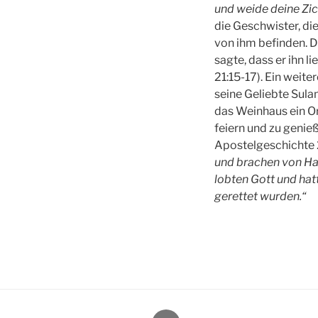
und weide deine Zic
die Geschwister, di
von ihm befinden. D
sagte, dass er ihn 
21:15-17). Ein weit
seine Geliebte Sula
das Weinhaus ein 
feiern und zu genie
Apostelgeschichte 
und brachen von Hau
lobten Gott und hat
gerettet wurden.“
E-