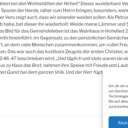
klein bei den Wohnstätten der Hirten!“
Dieser wunderbare Vers
e Spuren der Herde, näher zum Herrn bringen, besonders, wenn
er Vers zeigt auch, dass wir einander weiden sollen. Als Petr
lieb habe, bat dieser ihn wiederholt: Weide meine Lämmer und
eres Bild für das Gemeindeleben ist das Weinhaus in Hohelied 2
mith hineinführt. Im Gegensatz zu den persönlichen Gemächern 
Ort, an dem viele Menschen zusammenkommen, um voller Fr
ßen. Das war auch das kostbare Zeugnis der ersten Christen, wi
2:46-47 beschrieben wird:
„Und täglich und stets waren sie 
s zu Haus das Brot, nahmen ihre Speise mit Freude und Laut
ten Gunst bei dem ganzen Volk. Und der Herr fügte die zusam
Um dir ein 
um Gerätein
Technologie
IDs auf die
zurückziehs
Akze