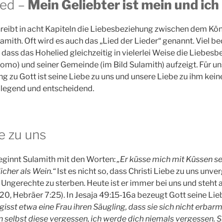
ied –
Mein Geliebter ist mein und ich 
reibt in acht Kapiteln die Liebesbeziehung zwischen dem Kö
lamith. Oft wird es auch das „Lied der Lieder“ genannt. Viel b
, dass das Hohelied gleichzeitig in vielerlei Weise die Liebes
alomo) und seiner Gemeinde (im Bild Sulamith) aufzeigt. Für 
g zu Gott ist seine Liebe zu uns und unsere Liebe zu ihm kei
legend und entscheidend.
e zu uns
 beginnt Sulamith mit den Worten:
„Er küsse mich mit Küssen s
licher als Wein.“
Ist es nicht so, dass Christi Liebe zu uns unver
s Ungerechte zu sterben. Heute ist er immer bei uns und steht al
20, Hebräer 7:25). In Jesaja 49:15-16a bezeugt Gott seine Lie
gisst etwa eine Frau ihren Säugling, dass sie sich nicht erbar
n selbst diese vergessen, ich werde dich niemals vergessen. S