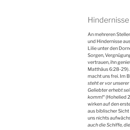
Hinderniss
An mehreren Stellen
und Hindernisse aus
Lilie unter den Dor
Sorgen, Vergnügung
vertrauen, ihn geni
Matthäus 6:28-29). 
macht uns frei. Im 
steht er vor unserer
Geliebter erhebt se
komm!
“ (Hohelied 
wirken auf den erst
aus biblischer Sicht
uns nichts aufwächst
auch die Schiffe, d