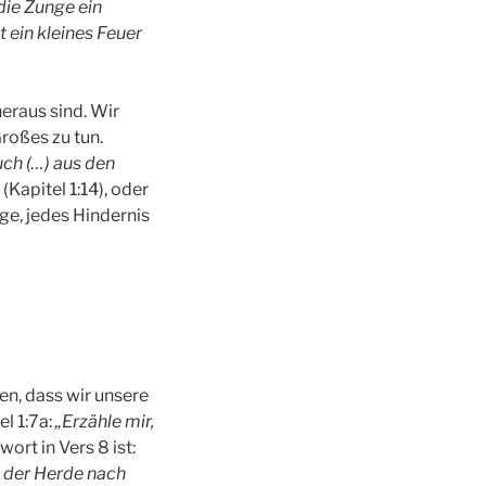
die Zunge ein
t ein kleines Feuer
eraus sind. Wir
Großes zu tun.
ch (…) aus den
(Kapitel 1:14), oder
age, jedes Hindernis
n, dass wir unsere
el 1:7a:
„Erzähle mir,
ort in Vers 8 ist:
n der Herde nach