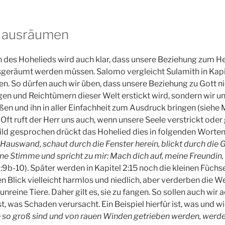
e ausräumen
 des Hohelieds wird auch klar, dass unsere Beziehung zum H
geräumt werden müssen. Salomo vergleicht Sulamith in Kapit
nen. So dürfen auch wir üben, dass unsere Beziehung zu Gott n
en und Reichtümern dieser Welt erstickt wird, sondern wir 
eßen und ihn in aller Einfachheit zum Ausdruck bringen (siehe 
Oft ruft der Herr uns auch, wenn unsere Seele verstrickt oder 
Bild gesprochen drückt das Hohelied dies in folgenden Worten
 Hauswand, schaut durch die Fenster herein, blickt durch die G
ine Stimme und spricht zu mir: Mach dich auf, meine Freundin
2:9b-10). Später werden in Kapitel 2:15 noch die kleinen Füchs
en Blick vielleicht harmlos und niedlich, aber verderben die 
 unreine Tiere. Daher gilt es, sie zu fangen. So sollen auch wir 
, was Schaden verursacht. Ein Beispiel hierfür ist, was und wi
ie so groß sind und von rauen Winden getrieben werden, werde