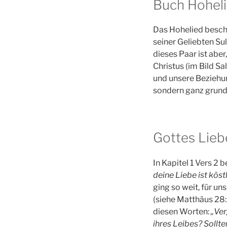
Buch Hohel
Das Hohelied besch
seiner Geliebten Su
dieses Paar ist aber
Christus (im Bild S
und unsere Beziehun
sondern ganz grund
Gottes Lieb
In Kapitel 1 Vers 2
deine Liebe ist köst
ging so weit, für un
(siehe Matthäus 28:
diesen Worten:
„Ver
ihres Leibes? Sollte