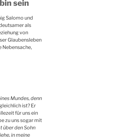
bin sein
nig Salomo und
edeutsamer als
beziehung von
unser Glaubensleben
ne Nebensache,
eines Mundes, denn
gleichlich ist? Er
lezeit für uns ein
be zu uns sogar mit
mt über den Sohn
iehe, in meine